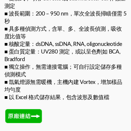
測定
■
波長範圍：200 – 950 nm，單次全波長掃瞄僅需 5
秒
■
具多種偵測方式，含單、多、全波長偵測，吸收
度比值等
■
核酸定量：dsDNA, ssDNA, RNA, oligonucleotide
■
蛋白質定量：UV280 測定，或以呈色劑如 BCA,
Bradford
■
獨立操作，無需連接電腦；可自行設定儲存多種
偵測模式
■
氙氣燈源無需暖機，主機內建 Vortex，增加樣品
均勻度
■
以 Excel 格式儲存結果，包含波形及數值檔