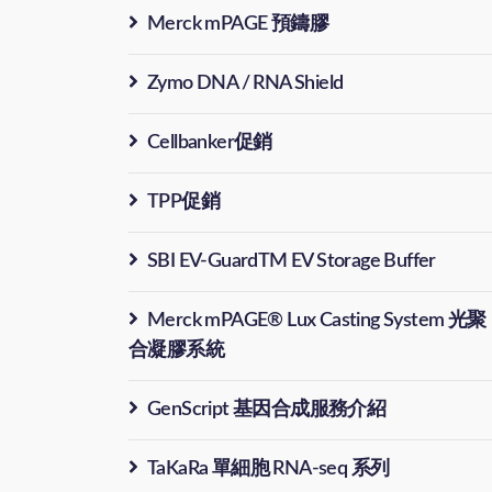
Merck mPAGE 預鑄膠
Zymo DNA / RNA Shield
Cellbanker促銷
TPP促銷
SBI EV-GuardTM EV Storage Buffer
Merck mPAGE® Lux Casting System 光聚
合凝膠系統
GenScript 基因合成服務介紹
TaKaRa 單細胞 RNA-seq 系列