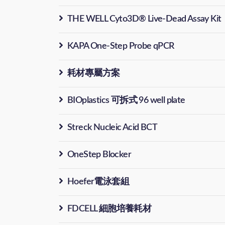
THE WELL Cyto3D® Live-Dead Assay Kit
KAPA One-Step Probe qPCR
耗材專屬方案
BIOplastics 可拆式 96 well plate
Streck Nucleic Acid BCT
OneStep Blocker
Hoefer電泳套組
FDCELL 細胞培養耗材