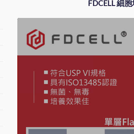
FDCELL 細