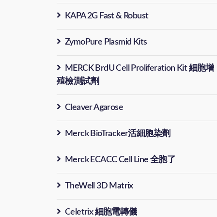
KAPA 2G Fast & Robust
ZymoPure Plasmid Kits
MERCK BrdU Cell Proliferation Kit 細胞增
殖檢測試劑
Cleaver Agarose
Merck BioTracker活細胞染劑
Merck ECACC Cell Line 全胞了
TheWell 3D Matrix
Celetrix 細胞電轉儀