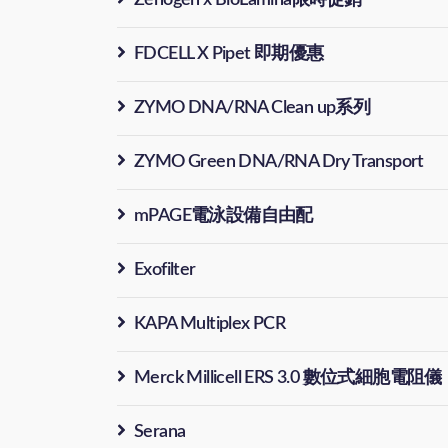
Zenogen x BioLamina限時促銷
FDCELL X Pipet 即期優惠
ZYMO DNA/RNA Clean up系列
ZYMO Green DNA/RNA Dry Transport
mPAGE電泳設備自由配
Exofilter
KAPA Multiplex PCR
Merck Millicell ERS 3.0 數位式細胞電阻儀
Serana