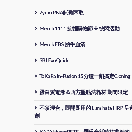
Zymo RNA試劑萃取
Merck 1111 抗體購物節 ✢ 快閃活動
Merck FBS 胎牛血清
SBI ExoQuick
TaKaRa In-Fusion 15分鐘一劑搞定Cloning
蛋白質電泳＆西方墨點法耗材 期間限定
不須混合，即開即用的 Luminata HRP 呈
劑