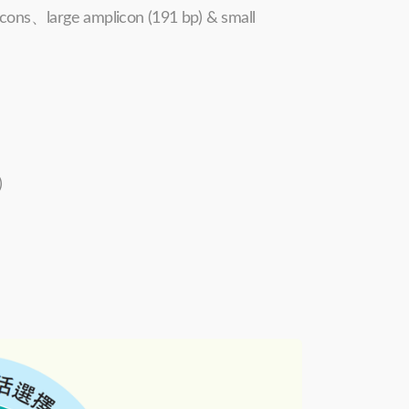
arge amplicon (191 bp) & small
)