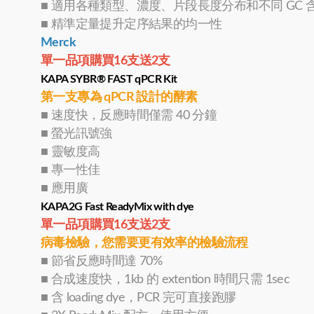
■ 適用各種類型、濃度、片段長度分布和不同 GC 
■ 精準定量提升定序結果的均一性
Merck
單一品項購買16支送2支
KAPA SYBR® FAST qPCR Kit
第一支專為 qPCR 設計的酵素
■ 速度快，反應時間僅需 40 分鐘
■ 螢光訊號強
■ 靈敏度高
■ 專一性佳
■ 應用廣
KAPA2G Fast ReadyMix with dye
單一品項購買16支送2支
病毒檢驗，您需要更有效率的檢驗流程
■ 節省反應時間達 70%
■ 合成速度快，1kb 的 extention 時間只需 1sec
■ 含 loading dye，PCR 完可直接跑膠