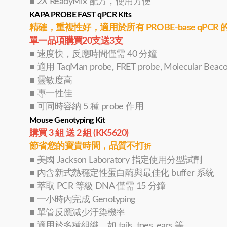
■ 2X ReadyMix 配方，使用方便
KAPA PROBE FAST qPCR Kits
精確，重複性好，適用於所有 PROBE-base qPCR
單一品項購買20支送3支
■ 速度快，反應時間僅需 40 分鐘
■ 適用 TaqMan probe, FRET probe, Molecular Bea
■ 靈敏度高
■ 專一性佳
■ 可同時容納 5 種 probe 作用
Mouse Genotyping Kit
購買 3 組 送 2 組 (KK5620)
節省您的寶貴時間，品質不打
折
■ 美國 Jackson Laboratory 指定使用分型試劑
■ 內含新式熱穩定性蛋白酶與最佳化 buffer 系統
■ 萃取 PCR 等級 DNA 僅需 15 分鐘
■ 一小時內完成 Genotyping
■ 單管反應減少汙染機率
■ 適用於多種組織，如 tails, toes, ears 等