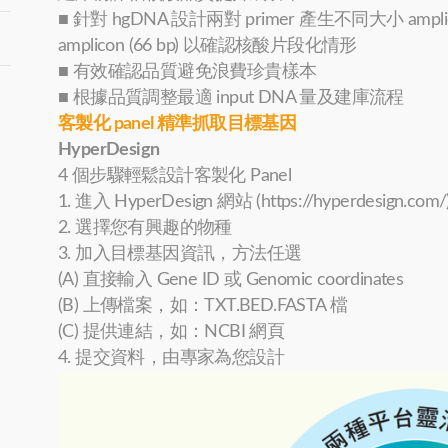
■ 針對 hgDNA 設計兩對 primer 產生不同大小 amplicons、l
amplicon (66 bp) 以確認核酸片段化情形
■ 有效確認品質避免浪費珍貴樣本
■ 根據品質調整最適 input DNA 量及建庫流程
客製化 panel 精準抓取目標基因
HyperDesign
4 個步驟輕鬆設計客製化 Panel
1. 進入 HyperDesign 網站 (https://hyperdesign.com/
2. 選擇您有興趣的物種
3. 加入目標基因資訊，方法任選
(A) 直接輸入 Gene ID 或 Genomic coordinates
(B) 上傳檔案，如：TXT.BED.FASTA 檔
(C) 提供連結，如：NCBI 網頁
4. 提交資料，由專家為您設計