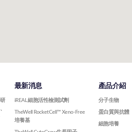
最新消息
產品介紹
研
iREAL 細胞活性檢測試劑
分子生物
、
TheWell RocketCell™ Xeno-Free
蛋白質與抗體
培養基
細胞培養