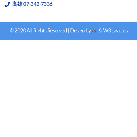
高雄 07-342-7336
© 2020 All Rights Reserved | Design by
url
& W3Layouts