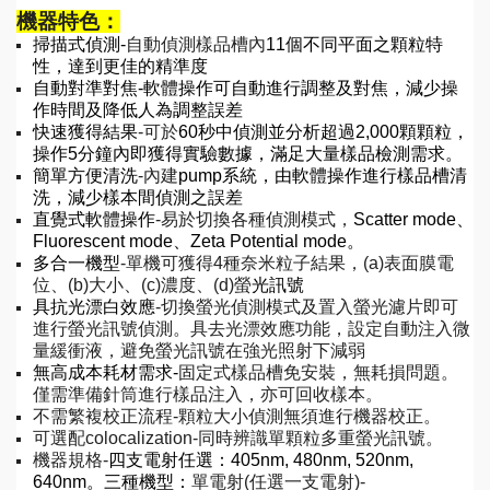
機器特色：
掃描式偵測-
自動偵測樣品槽內
11
個不同平面之顆粒特
性，達到更佳的精準度
自動對準對焦-
軟體操作可自動進行調整及對焦，減少操
作時間及降低人為調整誤差
快速獲得結果
-可於
60
秒中偵測並分析超過2
,000
顆顆粒，
操作
5
分鐘內即獲得實驗數據，滿足大量樣品檢測需求。
簡單方便清洗
-內建
pump
系統，由軟體操作進行樣品槽清
洗，減少樣本間偵測之誤差
直覺式軟體操作
-易於切換各種偵測模式，
Scatter mode、
Fluorescent mode、Zeta Potential mode。
多合一機型
-單機可獲得4種奈米粒子結果，(a)表面膜電
位、(b)大小、(c)濃度、(d)螢
光訊號
具抗光漂白效應
-切換螢光偵測模式及置入螢光濾片即可
進行螢光訊號偵測。具去光漂效應功能，設定自動注入微
量緩衝液，避免螢光訊號在強光照射下減弱
無高成本耗材需求-
固定式樣品槽免安裝，無耗損問題。
僅需準備針筒進行樣品注入，亦可回收樣本。
不需繁複校正流程-
顆粒大小偵測無須進行機器校正。
可選配colocalization-同時辨識單顆粒多重螢光訊號。
機器規格-
四支電射任選：405nm, 480nm, 520nm,
640nm。三種機型：
單電射(任選一支電射)-