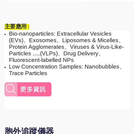
主要應用 :
Bio-nanoparticles: Extracellular Vesicles
(EVs)、Exosomes、Liposomes & Micelles、
Protein Agglomerates、Viruses & Virus-Like-
Particles .....(VLPs)、Drug Delivery、
Fluorescent-labelled NPs
Low Concentration Samples: Nanobubbles、
Trace Particles
胞外追蹤儀器