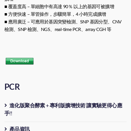
■ 覆蓋度高 – 單細胞中有高達 90％ 以上的基因可被擴增
■ 方便快速 – 單管操作，步驟簡單，4 小時完成擴增
■ 應用廣泛 – 可應用於基因突變檢測、SNP 基因分型、CNV
檢測、SNP 檢測、NGS、real-time PCR、array CGH 等
PCR
進化版聚合酵素 + 專利版擴增技術 讓實驗更得心應
手!!
產品資訊