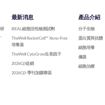
最新消息
產品介紹
研
iREAL 細胞活性檢測試劑
分子生物
、
TheWell RocketCell™ Xeno-Free
蛋白質與抗體
培養基
細胞培養
TheWell CytoGrow生長因子
儀器
2026Q3促銷
細胞治療
2026Q3-季刊加購專區