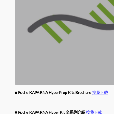
■
Roche KAPA RNA HyperPrep Kits Brochure
按我下載
■
Roche KAPA RNA Hyper Kit 全系列介紹
按我下載