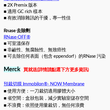
■ 2X Premix 版本
■ 適用 GC rich 樣本
■ 有效消除雜訊的干擾，專一性佳
Rnase 去除劑
RNase-OFF®
■ 可室溫保存
■ 非鹼性、無腐蝕性、無致癌性
■ 可去除任何表面（包含 eppendorf）的RNase 污染
Merck
買就送(詳情請點選下方更多資訊)
預裁切膜 Immobilon®- NOW Membrane
■ 使用方便：一刀裁切適用膠體大小
■ 省空間：盒狀包裝，減少實驗室儲存空間
■ 不浪費：依照使用量裁切，無任何浪費