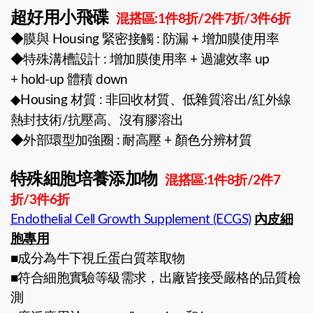
超好用小飛碟
混搭區:1件8折/2件7折/3件6折
◆膜與 Housing 緊密接觸 : 防漏 + 增加膜使用率
◆特殊溝槽設計 : 增加膜使用率 + 過濾效率 up
+ hold-up 體積 down
◆Housing 材質 : 非回收材質、低雜質溶出/紅外線
熱封技術/抗壓高、沒有膠溶出
◆外部環型加強圈 : 耐高壓 + 顏色分辨材質
特殊細胞培養添加物
混搭區:1件8折/2件7
折/3件6折
Endothelial Cell Growth Supplement (ECGS)
內皮細
胞專用
■成分為牛下視丘蛋白質萃取物
■符合細胞實驗等級需求，出廠皆接受嚴格的品質檢
測