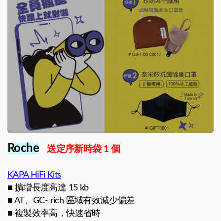
Roche
送定序新時袋 1 個
KAPA HiFi Kits
■ 擴增長度高達 15 kb
■ AT、GC- rich 區域有效減少偏差
■ 複製效率高，快速省時