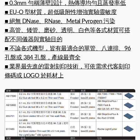
■ 0.3mm 勻稱薄壁設計，熱傳導均勻且蒸發率低
■ EU-O 型材質，超低吸附性增強實驗靈敏度
■ 絕無 DNase、RNase、Metal Pyrogen 污染
■ 高管、矮管、磨砂、透明、白色等各式材質可搭
配不同儀器與實驗目的
■ 不論各式機型，皆有最適合的單管、八連排、96
孔盤或 384 孔盤，產線最齊全
■ 業界最先進的雷射刻印技術，可依需求代客刻印
條碼或 LOGO 於耗材上