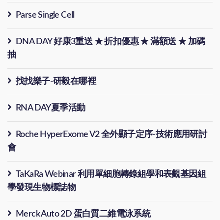
Parse Single Cell
DNA DAY 好康3重送 ★ 折扣優惠 ★ 滿額送 ★ 加碼
抽
找找樂子-研毅在哪裡
RNA DAY夏季活動
Roche HyperExome V2 全外顯子定序-技術應用研討
會
TaKaRa Webinar 利用單細胞轉錄組學和表觀基因組
學發現生物標誌物
Merck Auto 2D 蛋白質二維電泳系統