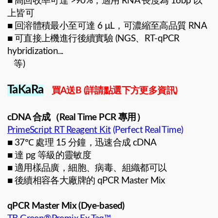
■ 高回收率可達 >90%，適用 RNA 長度為 16bp 以
上皆可
■ 回溶體積最小至可達 6 µL，可濃縮至高品質 RNA
■ 可直接上機進行後續實驗 (NGS、RT-qPCR
hybridization...
等)
TaKaRa
買A送B (詳請點選下方更多資訊)
cDNA 合成（Real Time PCR 專用）
PrimeScript RT Reagent Kit
(Perfect Real Time)
■ 37℃ 處理 15 分鐘，迅速合成 cDNA
■ 達 pg 等級的靈敏度
■ 適用樣品廣，細胞、病毒、組織都可以
■ 後續相容各大廠牌的 qPCR Master Mix
qPCR Master Mix (Dye-based)