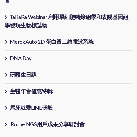
會
TaKaRa Webinar 利用單細胞轉錄組學和表觀基因組
學發現生物標誌物
Merck Auto 2D 蛋白質二維電泳系統
DNA Day
研毅生日趴
生醫年會優惠特輯
尾牙就愛LINE研毅
Roche NGS用戶成果分享研討會