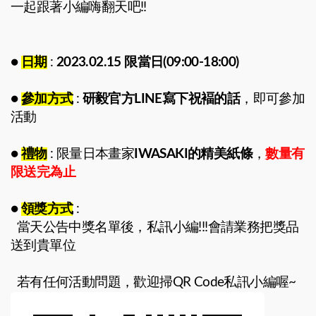
一起跟著小編嗨翻天吧!!
●
日期
:
2023.02.15 限當日(09:00-18:00)
●
參加方式
:
研毅官方LINE寫下祝褔的話
，即可參加
活動
●
禮物
: 限量日本畫家
IWASAKI的精美紙條
，
數量有
限送完為止
●
領獎方式
:
當天公告中獎名單後，私訊小編!!!會請業務把獎品
送到貴單位
若有任何活動問題，歡迎掃QR Code私訊小編喔~