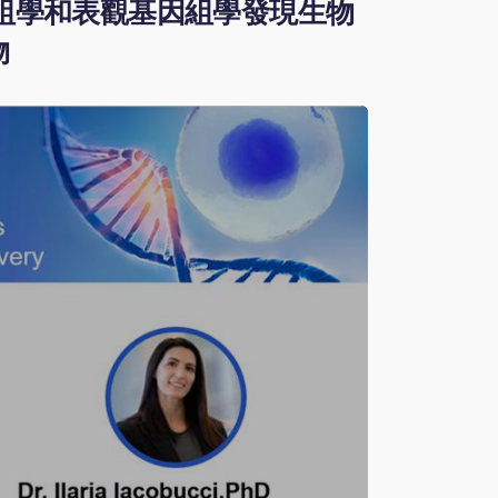
細胞轉錄組學和表觀基因組學發現生物
物