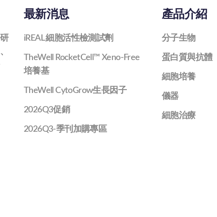
最新消息
產品介紹
研
iREAL 細胞活性檢測試劑
分子生物
、
TheWell RocketCell™ Xeno-Free
蛋白質與抗體
培養基
細胞培養
TheWell CytoGrow生長因子
儀器
2026Q3促銷
細胞治療
2026Q3-季刊加購專區