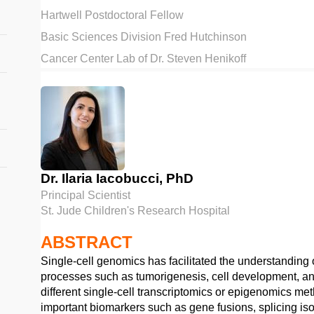
Hartwell Postdoctoral Fellow
Basic Sciences Division Fred Hutchinson
Cancer Center Lab of Dr. Steven Henikoff
Dr. Ilaria Iacobucci, PhD
Principal Scientist
St. Jude Children's Research Hospital
ABSTRACT
Single-cell genomics has facilitated the understanding
processes such as tumorigenesis, cell development, and
different single-cell transcriptomics or epigenomics me
important biomarkers such as gene fusions, splicing iso