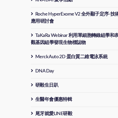
RNA DAY夏季活動
Roche HyperExome V2 全外顯子定序-技
應用研討會
TaKaRa Webinar 利用單細胞轉錄組學和
觀基因組學發現生物標誌物
Merck Auto 2D 蛋白質二維電泳系統
DNA Day
研毅生日趴
生醫年會優惠特輯
尾牙就愛LINE研毅