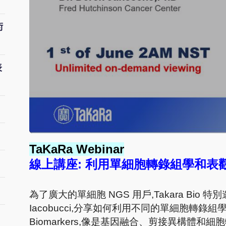
術
表
TaKaRa Webinar
線上講座:
利用單細胞轉錄組學和表
為了廣大的單細胞 NGS 用戶,Takara Bio 特別邀請 Dr.
Iacobucci,分享如
何利用不同的單細胞轉錄組
Biomarkers,像是基因融合、剪接異構
體和細胞