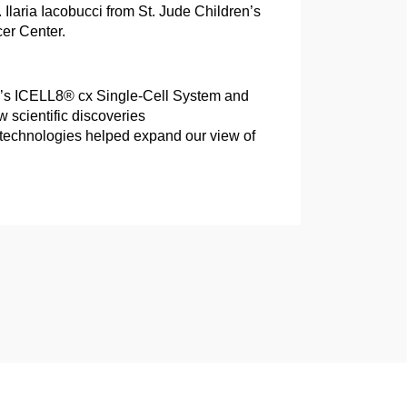
 Ilaria Iacobucci from St. Jude Children’s
er Center.
io’s ICELL8® cx Single-Cell System and
scientific discoveries
 technologies helped expand our view of