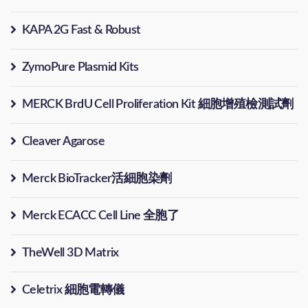
KAPA 2G Fast & Robust
ZymoPure Plasmid Kits
MERCK BrdU Cell Proliferation Kit 細胞增殖檢測試劑
Cleaver Agarose
Merck BioTracker活細胞染劑
Merck ECACC Cell Line 全胞了
TheWell 3D Matrix
Celetrix 細胞電轉儀