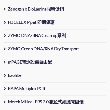
Zenogen x BioLamina限時促銷
FDCELL X Pipet 即期優惠
ZYMO DNA/RNA Clean up系列
ZYMO Green DNA/RNA Dry Transport
mPAGE電泳設備自由配
Exofilter
KAPA Multiplex PCR
Merck Millicell ERS 3.0 數位式細胞電阻儀