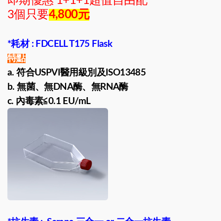
即期優惠 1+1+1超值自由配
3個只要
4,800元
*耗材 : FDCELL T175 Flask
特點
a. 符合USPVI醫用級別及ISO13485
b. 無菌、無DNA酶、無RNA酶
c. 內毒素≦0.1 EU/mL