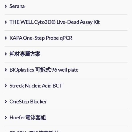
Serana
THE WELL Cyto3D® Live-Dead Assay Kit
KAPA One-Step Probe qPCR
耗材專屬方案
BIOplastics 可拆式 96 well plate
Streck Nucleic Acid BCT
OneStep Blocker
Hoefer電泳套組