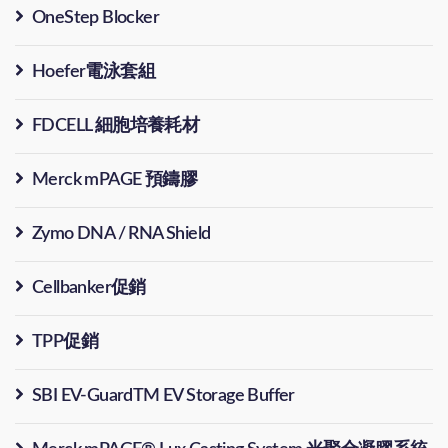
OneStep Blocker
Hoefer電泳套組
FDCELL 細胞培養耗材
Merck mPAGE 預鑄膠
Zymo DNA / RNA Shield
Cellbanker促銷
TPP促銷
SBI EV-GuardTM EV Storage Buffer