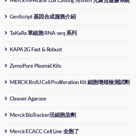
Merck mPAGE® Lux Casting System 光聚合凝膠系統
GenScript 基因合成服務介紹
TaKaRa 單細胞 RNA-seq 系列
KAPA 2G Fast & Robust
ZymoPure Plasmid Kits
MERCK BrdU Cell Proliferation Kit 細胞增殖檢測試劑
Cleaver Agarose
Merck BioTracker活細胞染劑
Merck ECACC Cell Line 全胞了