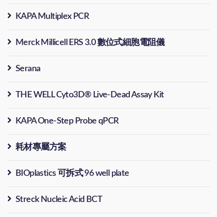
KAPA Multiplex PCR
Merck Millicell ERS 3.0 數位式細胞電阻儀
Serana
THE WELL Cyto3D® Live-Dead Assay Kit
KAPA One-Step Probe qPCR
耗材專屬方案
BIOplastics 可拆式 96 well plate
Streck Nucleic Acid BCT