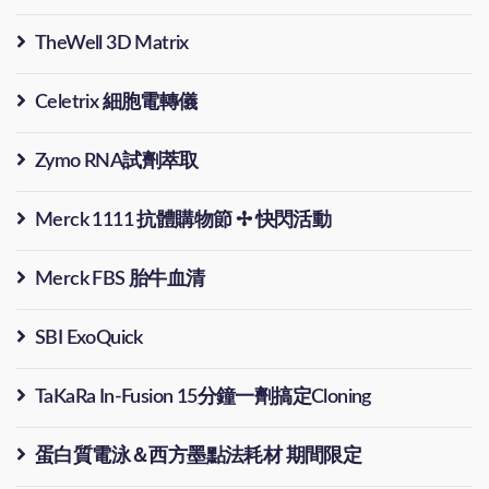
TheWell 3D Matrix
Celetrix 細胞電轉儀
Zymo RNA試劑萃取
Merck 1111 抗體購物節 ✢ 快閃活動
Merck FBS 胎牛血清
SBI ExoQuick
TaKaRa In-Fusion 15分鐘一劑搞定Cloning
蛋白質電泳＆西方墨點法耗材 期間限定