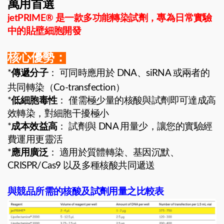
萬用首選
jetPRIME® 是一款多功能轉染試劑，專為日常實驗
中的貼壁細胞開發
核心優勢：
*
傳遞分子
： 可同時應用於 DNA、siRNA 或兩者的
共同轉染（Co-transfection）
*
低細胞毒性
： 僅需極少量的核酸與試劑即可達成高
效轉染，對細胞干擾極小
*
成本效益高
： 試劑與 DNA 用量少，讓您的實驗經
費運用更靈活
*
應用廣泛
： 適用於質體轉染、基因沉默、
CRISPR/Cas9 以及多種核酸共同遞送
與競品所需的核酸及試劑用量之比較表