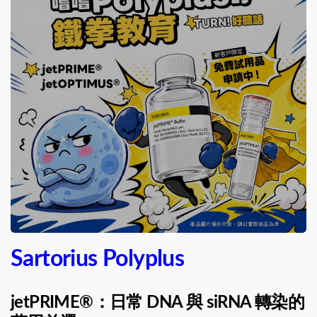
Sartorius Polyplus
jetPRIME®：日常 DNA 與 siRNA 轉染的