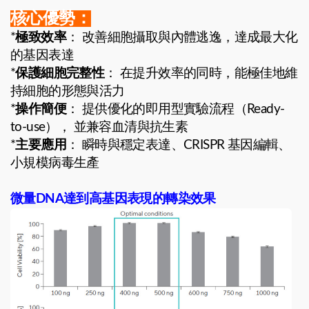
核心優勢：
*
極致效率
： 改善細胞攝取與內體逃逸，達成最大化
的基因表達
*
保護細胞完整性
： 在提升效率的同時，能極佳地維
持細胞的形態與活力
*
操作簡便
： 提供優化的即用型實驗流程（Ready-
to-use）， 並兼容血清與抗生素
*
主要應用
： 瞬時與穩定表達、CRISPR 基因編輯、
小規模病毒生產
微量DNA達到高基因表現的轉染效果